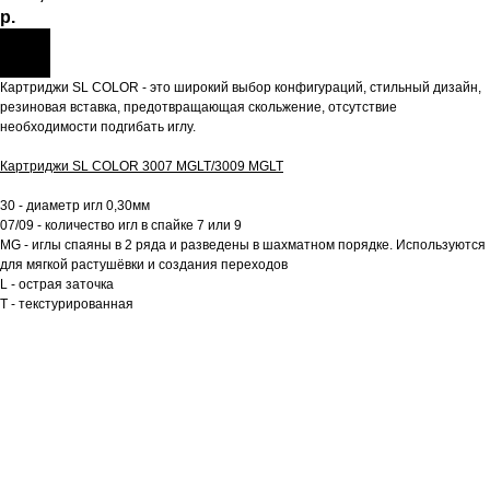
р.
Картриджи SL COLOR - это широкий выбор конфигураций, стильный дизайн,
резиновая вставка, предотвращающая скольжение, отсутствие
необходимости подгибать иглу.
Картриджи SL COLOR 3007 MGLT/3009 MGLT
30 - диаметр игл 0,30мм
07/09 - количество игл в спайке 7 или 9
MG - иглы спаяны в 2 ряда и разведены в шахматном порядке. Используются
для мягкой растушёвки и создания переходов
L - острая заточка
T - текстурированная