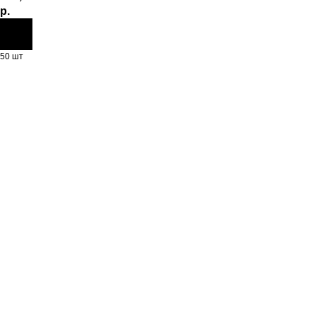
р.
50 шт