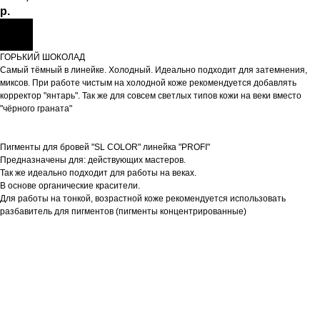
р.
ГОРЬКИЙ ШОКОЛАД
Самый тёмный в линейке. Холодный. Идеально подходит для затемнения,
миксов. При работе чистым на холодной коже рекомендуется добавлять
корректор "янтарь". Так же для совсем светлых типов кожи на веки вместо
"чёрного граната"
Пигменты для бровей "SL COLOR" линейка "PROFI"
Предназначены для: действующих мастеров.
Так же идеально подходит для работы на веках.
В основе органические красители.
Для работы на тонкой, возрастной коже рекомендуется использовать
разбавитель для пигментов (пигменты концентрированные)